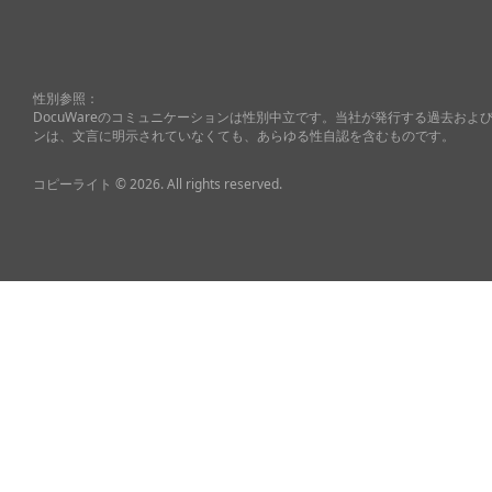
性別参照：
DocuWareのコミュニケーションは性別中立です。当社が発行する過去お
ンは、文言に明示されていなくても、あらゆる性自認を含むものです。
コピーライト © 2026. All rights reserved.