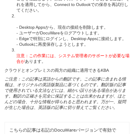
れを適用してから、Connect to Outlookでの保存を再試行し
てください。
- Desktop Appsから、現在の接続を削除します。
- ユーザーがDocuWareをログアウトします。
- Edgeで特別にログインし、Desktop Appsに接続します。
- Outlookに再度保存しようとします。
注意：この作業には、システム管理者のサポートが必要な場
合が
あります。
クラウドとオンプレミスの両方の
組織に
適用できるKBA
ご注意：
この
記事
は
英語
からの
翻訳
です
。
この
記事
に
含
まれる
情
報
は
、
オリジナルの
英語版製品
に
基
づくものです
。翻訳版
の
記事
で
使用
されている
文法
などには
、細
かい
誤
りがある
場合
がありま
す
。翻訳
の
正確
さを
完全
に
保証
することは
出来
かねますが
、
ほと
んどの
場合、十分
な
情報
が
得
られると
思
われます
。万
が
一、疑問
が
生
じた
場合
は
、英語版
の
記事
に
切
り
替
えてご
覧
ください。
こちらの記事は右記のDocuWareバージョンで有効で