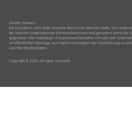
Gender Hinweis:
Bei DocuWare steht jeder einzelne Mensch an oberster Stelle. Das Unterneh
der internen sowie externen Kommunikation ein und garantiert damit die G
gegenüber allen Individuen. Entsprechend beziehen sich alle vom Untern
veröffentlichten Beiträge, auch wenn nicht explizit der Formulierung zu ent
Geschlechtsidentitäten.
Copyright © 2026. All rights reserved.