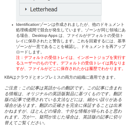
Identificationゾーンは作成されましたが、他のドキュメント
処理構成間で競合が発生しています。ゾーンが同じ領域にあ
る場合、Desktop Apps は、ファイルがデフォルトの受信ト
レイに保存されたと警告します。これを回避するには、基準
ゾーンが一意であることを確認し、ドキュメントを再アップ
ロードします。
注：デフォルトの受信トレイは、インポートジョブを実行す
るユーザーのものです。デフォルトの受信トレイは異なりま
すが、ファイルがどこに保存されたかは履歴でわかります。
KBAはクラウドとオンプレミスの両方の組織に適用できます。
ご
注意：
この
記事
は
英語
からの
翻訳
です
。
この
記事
に
含
まれ
る
情報
は
、
オリジナルの
英語版製品
に
基
づくものです
。翻訳
版
の
記事
で
使用
されている
文法
などには
、細
かい
誤
りがある
場合
があります
。翻訳
の
正確
さを
完全
に
保証
することは
出来
かねますが
、
ほとんどの
場合、十分
な
情報
が
得
られると
思
わ
れます
。万
が
一、疑問
が
生
じた
場合
は
、英語版
の
記事
に
切
り
替
えてご
覧
ください
。