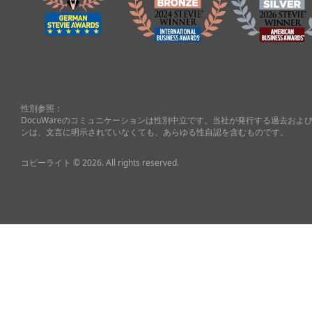
性別参照：
DocuWareのコミュニケーションは性別中立です。当社が発行する過去お
ンは、文言に明示されていなくても、あらゆる性自認を含むものです。
コピーライト © 2026. All rights reserved.