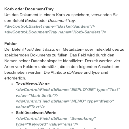
Korb oder DocumentTray
Um das Dokument in einem Korb zu speichern, verwenden Sie
den Befehl
Basket
oder
DocumentTray
.
<dwControl:Basket name="Basket-Sanders"/>
<dwControl:DocumentTray name="Korb-Sanders"/>
Felder
Der Befehl
Field
dient dazu, ein Metadaten- oder Indexfeld des zu
speichernden Dokuments zu füllen. Das Feld wird durch den
Namen seiner Datenbankspalte identifiziert. Derzeit werden vier
Arten von Feldern unterstützt, die in den folgenden Abschnitten
beschrieben werden. Die Attribute
dbName
und
type
sind
erforderlich.
Text/Memo-Werte
<dwControl:Field dbName="EMPLOYEE" type="Text"
value="Mark Smith"/>
<dwControl:Field dbName="MEMO" type="Memo"
value="Text"/>
Schlüsselwort-Werte
<dwControl:Field dbName="Bemerkung"
type="Keyword" value="eins"/>