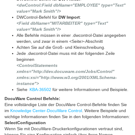
<dwControl:Field dbName="EMPLOYEE" type="Text"
value="Mark Smith"/>
DWControl-Befehl für
DW Import
:
<Field dbName="MITARBEITER" type="Text"
value="Mark Smith"/>
Alle Befehle müssen in einer .dwcontrol-Datei angegeben
werden, und zwar in einem <Seite>-Abschnitt
Achten Sie auf die Groß- und Kleinschreibung.
Jede .dwcontrol-Datei muss mit der folgenden Zeile
beginnen
<ControlStatements
xmlns="http://dev.docuware.com/Jobs/Control"
xmlns:xsi="http://www.w3.org/2001/XMLSchema-
instance">
Siehe
KBA-36502
für weitere Informationen und Beispiele.
DocuWare Control Befehle:
Eine vollständige Liste der DocuWare Control-Befehle finden Sie
im
Knowledge Center-DocuWare Control
. Weitere Beispiele und
wichtige Informationen finden Sie in den folgenden Informationen:
SelectConfiguration
Wenn Sie mit DocuWare-Druckerkonfigurationen vertraut sind,
können Sie eine Konfiguration einfach über ihren Namen