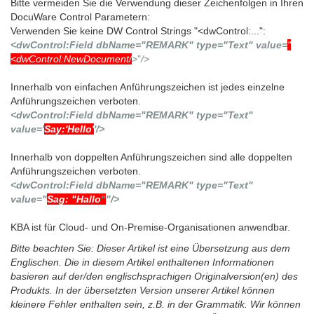
Bitte vermeiden Sie die Verwendung dieser Zeichenfolgen in Ihren
DocuWare Control Parametern:
Verwenden Sie keine DW Control Strings "<dwControl:...":
<dwControl:Field dbName="REMARK" type="Text" value=
"
<dwControl:NewDocument/
>"
/>
Innerhalb von einfachen Anführungszeichen ist jedes einzelne
Anführungszeichen verboten.
<dwControl:Field dbName="REMARK" type="Text"
value='
Say:'Hello'
'/>
Innerhalb von doppelten Anführungszeichen sind alle doppelten
Anführungszeichen verboten.
<dwControl:Field dbName="REMARK" type="Text"
value="
Sag: "Hallo
"
"/>
KBA ist für Cloud- und On-Premise-Organisationen anwendbar.
Bitte beachten Sie: Dieser Artikel ist eine Übersetzung aus dem
Englischen. Die in diesem Artikel enthaltenen Informationen
basieren auf der/den englischsprachigen Originalversion(en) des
Produkts. In der übersetzten Version unserer Artikel können
kleinere Fehler enthalten sein, z.B. in der Grammatik. Wir können