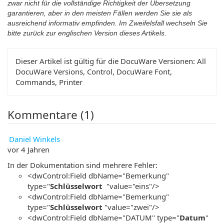
zwar nicht für die vollständige Richtigkeit der Übersetzung
garantieren, aber in den meisten Fällen werden Sie sie als
ausreichend informativ empfinden. Im Zweifelsfall wechseln Sie
bitte zurück zur englischen Version dieses Artikels.
Dieser Artikel ist gültig für die DocuWare Versionen:
All
DocuWare Versions, Control, DocuWare Font,
Commands, Printer
Kommentare (1)
Daniel Winkels
vor 4 Jahren
In der Dokumentation sind mehrere Fehler:
<dwControl:Field dbName="Bemerkung"
type="
Schlüsselwort
"value="eins"/>
<dwControl:Field dbName="Bemerkung"
type="
Schlüsselwort
"value="zwei"/>
<dwControl:Field dbName="DATUM" type="
Datum
"