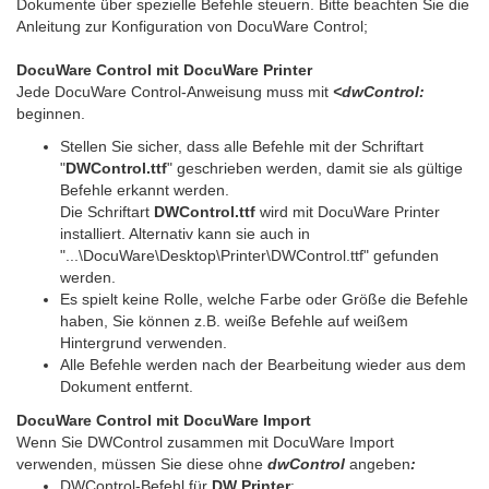
Dokumente über spezielle Befehle steuern. Bitte beachten Sie die
Anleitung zur Konfiguration von DocuWare Control;
DocuWare Control mit DocuWare Printer
Jede DocuWare Control-Anweisung muss mit
<dwControl:
beginnen.
Stellen Sie sicher, dass alle Befehle mit der Schriftart
"
DWControl.ttf
" geschrieben werden, damit sie als gültige
Befehle erkannt werden.
Die Schriftart
DWControl.ttf
wird mit DocuWare Printer
installiert. Alternativ kann sie auch in
"...\DocuWare\Desktop\Printer\DWControl.ttf" gefunden
werden.
Es spielt keine Rolle, welche Farbe oder Größe die Befehle
haben, Sie können z.B. weiße Befehle auf weißem
Hintergrund verwenden.
Alle Befehle werden nach der Bearbeitung wieder aus dem
Dokument entfernt.
DocuWare Control mit DocuWare Import
Wenn Sie DWControl zusammen mit DocuWare Import
verwenden, müssen Sie diese ohne
dwControl
angeben
:
DWControl-Befehl für
DW Printer
: