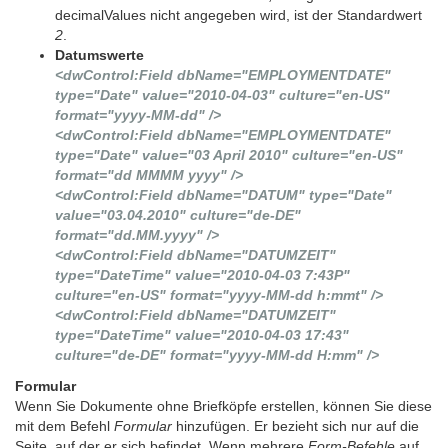
decimalValues nicht angegeben wird, ist der Standardwert
2
.
Datumswerte
<dwControl:Field dbName="EMPLOYMENTDATE"
type="Date" value="2010-04-03" culture="en-US"
format="yyyy-MM-dd" />
<dwControl:Field dbName="EMPLOYMENTDATE"
type="Date" value="03 April 2010" culture="en-US"
format="dd MMMM yyyy" />
<dwControl:Field dbName="DATUM" type="Date"
value="03.04.2010" culture="de-DE"
format="dd.MM.yyyy" />
<dwControl:Field dbName="DATUMZEIT"
type="DateTime" value="2010-04-03 7:43P"
culture="en-US" format="yyyy-MM-dd h:mmt" />
<dwControl:Field dbName="DATUMZEIT"
type="DateTime" value="2010-04-03 17:43"
culture="de-DE" format="yyyy-MM-dd H:mm" />
Formular
Wenn Sie Dokumente ohne Briefköpfe erstellen, können Sie diese
mit dem Befehl
Formular
hinzufügen. Er bezieht sich nur auf die
Seite, auf der er sich befindet. Wenn mehrere
Form-Befehle
auf