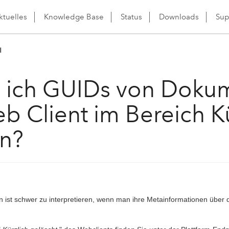
ktuelles
Knowledge Base
Status
Downloads
Sup
1
e ich GUIDs von Doku
 Client im Bereich Kü
n?
st schwer zu interpretieren, wenn man ihre Metainformationen über di