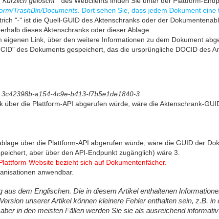
"
Kürzlich gelöscht
" des Webclients finden Sie unter der Plattform-En
form/TrashBin/Documents
.
Dort sehen Sie, dass jedem Dokument eine t
strich "-" ist die Quell-GUID des Aktenschranks oder der Dokumentena
nerhalb dieses Aktenschranks oder dieser Ablage.
n eigenen Link, über den weitere Informationen zu dem Dokument ab
D" des Dokuments gespeichert, das die ursprüngliche DOCID des Arc
r_3c42398b-a154-4c9e-b413-f7b5e1de1840-3
k über die Plattform-API abgerufen würde, wäre die Aktenschrank-GU
ablage über die Plattform-API abgerufen würde, wäre die GUID der 
speichert, aber über den API-Endpunkt zugänglich) wäre 3.
 Plattform-Website bezieht sich auf Dokumentenfächer.
ganisationen anwendbar.
ung aus dem Englischen. Die in diesem Artikel enthaltenen Information
Version unserer Artikel können kleinere Fehler enthalten sein, z.B. i
 aber in den meisten Fällen werden Sie sie als ausreichend informativ