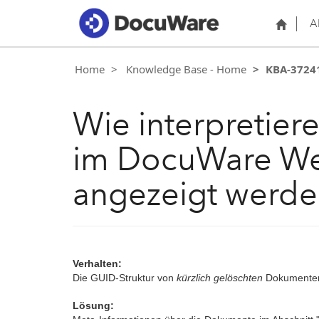
A
Home
Knowledge Base - Home
KBA-3724
Wie interpretier
im DocuWare Web
angezeigt werde
Verhalten:
Die GUID-Struktur von
kürzlich gelöschten
Dokumenten i
Lösung: