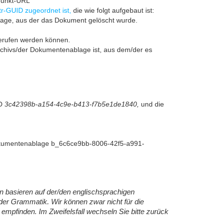
dpunkt-URL
r-GUID zugeordnet ist,
die wie folgt aufgebaut ist:
blage, aus der das Dokument gelöscht wurde.
gerufen werden können.
hivs/der Dokumentenablage ist, aus dem/der es
ID
3c42398b-a154-4c9e-b413-f7b5e1de1840,
und die
Dokumentenablage b_6c6ce9bb-8006-42f5-a991-
en basieren auf der/den englischsprachigen
n der Grammatik. Wir können zwar nicht für die
 empfinden. Im Zweifelsfall wechseln Sie bitte zurück