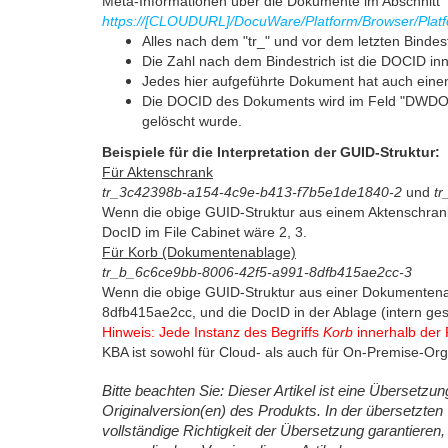
Meta-Informationen über die Dokumente im Abschnitt 
https://[CLOUDURL]/DocuWare/Platform/Browser/Plat
Alles nach dem "tr_" und vor dem letzten Binde
Die Zahl nach dem Bindestrich ist die DOCID in
Jedes hier aufgeführte Dokument hat auch eine
Die DOCID des Dokuments wird im Feld "DWDOCI
gelöscht wurde.
Beispiele für die Interpretation der GUID-Struktur:
Für Aktenschrank
tr_3c42398b-a154-4c9e-b413-f7b5e1de1840-2
und
t
Wenn die obige GUID-Struktur aus einem Aktenschran
DocID im File Cabinet wäre 2, 3.
Für Korb (Dokumentenablage)
tr_b_6c6ce9bb-8006-42f5-a991-8dfb415ae2cc-3
Wenn die obige GUID-Struktur aus einer Dokumenten
8dfb415ae2cc, und die DocID in der Ablage (intern ge
Hinweis: Jede Instanz des Begriffs
Korb
innerhalb der
KBA ist sowohl für Cloud- als auch für On-Premise-Or
Bitte beachten Sie: Dieser Artikel ist eine Übersetz
Originalversion(en) des Produkts. In der übersetzten 
vollständige Richtigkeit der Übersetzung garantieren,