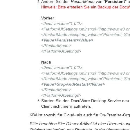
Ändern Sie den
RestartMode
von "
Persistent
" a
Hinweis: Bitte erstellen Sie ein Backup der Doc
Vorher
<?xml version="1.0"?>
<PlatformUISettings xmlns:xsi="http://www.w3
<RestartMode accepted_values="Persistent, St
<Value>Persistent</Value>
</RestartMode>
</PlatformUISettings>
Nach
<?xml version="1.0"?>
<PlatformUISettings xmlns:xsi="http://www.w3
<RestartMode accepted_values="Persistent, St
<Value>StopAndRestart</Value>
</RestartMode>
</PlatformUISettings>
Starten Sie den DocuWare Desktop Service neu 
Client nicht mehr auftreten.
KBA ist sowohl für Cloud- als auch für On-Premise-Or
Bitte beachten Sie: Dieser Artikel ist eine Übersetz