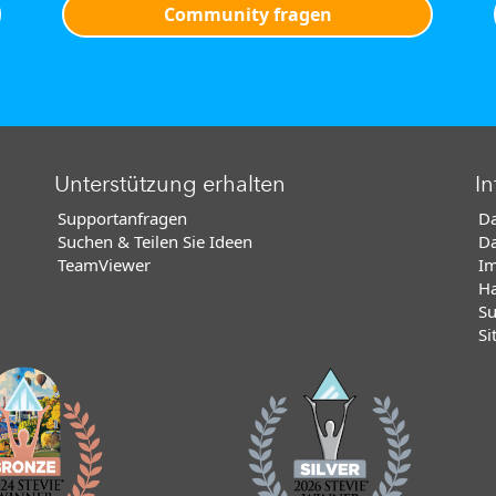
Community fragen
Unterstützung erhalten
In
Supportanfragen
Da
Suchen & Teilen Sie Ideen
Da
TeamViewer
I
Ha
Su
Si