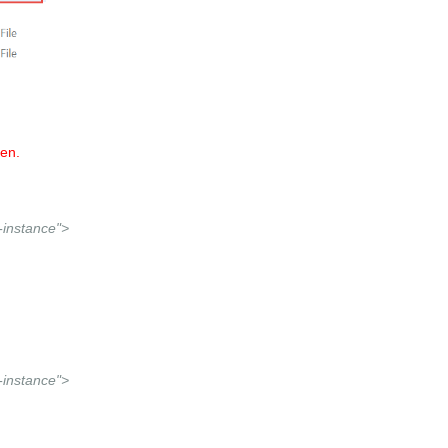
men.
instance">
instance">