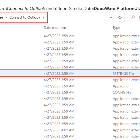
are\Connect to Outlook
und öffnen Sie die Datei
DocuWare.PlatformUI.