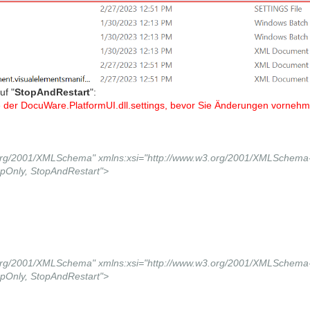
uf "
StopAndRestart
":
ie der DocuWare.PlatformUI.dll.settings, bevor Sie Änderungen vorneh
.org/2001/XMLSchema" xmlns:xsi="http://www.w3.org/2001/XMLSchema-
opOnly, StopAndRestart">
.org/2001/XMLSchema" xmlns:xsi="http://www.w3.org/2001/XMLSchema-
opOnly, StopAndRestart">