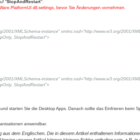
uf "
StopAndRestart
":
uWare.PlatformUI.dll.settings, bevor Sie Änderungen vornehmen.
.org/2001/XMLSchema-instance" xmlns:xsd="http://www.w3.org/2001/X
opOnly, StopAndRestart">
.org/2001/XMLSchema-instance" xmlns:xsd="http://www.w3.org/2001/X
opOnly, StopAndRestart">
und starten Sie die Desktop Apps.
Danach sollte das Einfrieren beim 
ganisationen anwendbar.
ung aus dem Englischen. Die in diesem Artikel enthaltenen Information