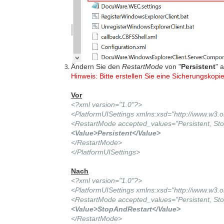
Ändern Sie den
RestartMode
von "
Persistent
" a
Hinweis: Bitte erstellen Sie eine Sicherungskop
Vor
<?xml version="1.0"?>
<PlatformUISettings xmlns:xsd="http://www.w3
<RestartMode accepted_values="Persistent, St
<Value>Persistent</Value>
</RestartMode>
</PlatformUISettings>
Nach
<?xml version="1.0"?>
<PlatformUISettings xmlns:xsd="http://www.w3
<RestartMode accepted_values="Persistent, St
<Value>StopAndRestart</Value>
</RestartMode>