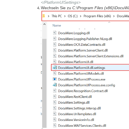
</PlatformUISettings>
Wechseln Sie zu
C:\Program Files (x86)\DocuW