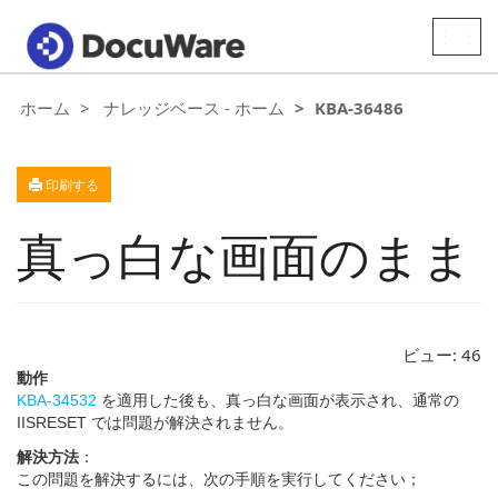
Toggle
naviga
ホーム
ナレッジベース - ホーム
KBA-36486
印刷する
真っ白な画面のまま
ビュー:
46
動作
KBA-34532
を適用した後も、真っ白な画面が表示され、通常の
IISRESET では問題が解決されません。
解決方法
：
この問題を解決するには、次の手順を実行してください；