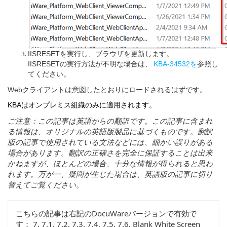
IISRESETを実行し、ブラウザを更新します。
IISRESETの実行方法が不明な場合は、
KBA-34532を
参照し
てください。
Webクライアントは意図したとおりにロードされるはずです。
KBAはオンプレミス組織のみに適用されます。
ご
注意：
この
記事
は
英語
からの
翻訳
です
。
この
記事
に
含
まれ
る
情報
は
、
オリジナルの
英語版製品
に
基
づくものです
。翻訳
版
の
記事
で
使用
されている
文法
などには
、細
かい
誤
りがある
場合
があります
。翻訳
の
正確
さを
完全
に
保証
することは
出来
かねますが
、
ほとんどの
場合、十分
な
情報
が
得
られると
思
わ
れます
。万
が
一、疑問
が
生
じた
場合
は
、英語版
の
記事
に
切
り
替
えてご
覧
ください
。
こちらの記事は右記のDocuWareバージョンで有効で
す：
7, 7.1, 7.2, 7.3, 7.4, 7.5, 7.6, Blank White Screen