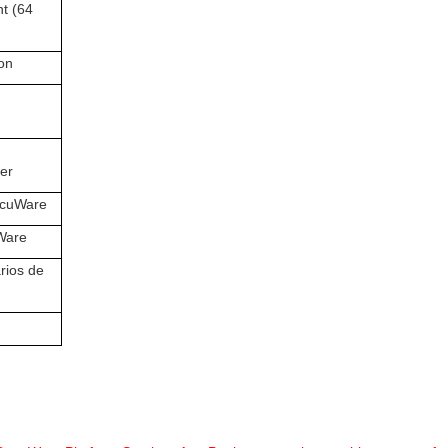
nt (64
on
er
ocuWare
Ware
rios de