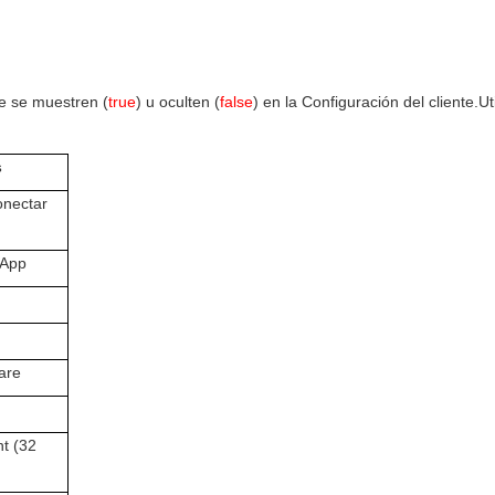
e se muestren (
true
) u oculten (
false
) en la Configuración del cliente.
Ut
s
onectar
 App
are
nt (32