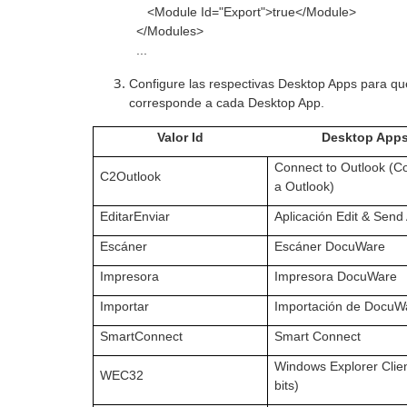
<Module Id="Export">true</Module>
</Modules>
...
Configure las respectivas Desktop Apps para qu
corresponde a cada Desktop App.
Valor Id
Desktop App
Connect to Outlook (C
C2Outlook
a Outlook)
EditarEnviar
Aplicación Edit & Send
Escáner
Escáner DocuWare
Impresora
Impresora DocuWare
Importar
Importación de DocuW
SmartConnect
Smart Connect
Windows Explorer Clie
WEC32
bits)