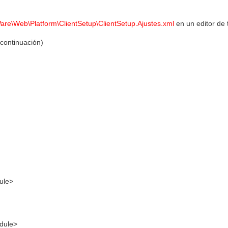
re\Web\Platform\ClientSetup\ClientSetup.Ajustes.xml
en un editor de 
continuación)
ule>
dule>