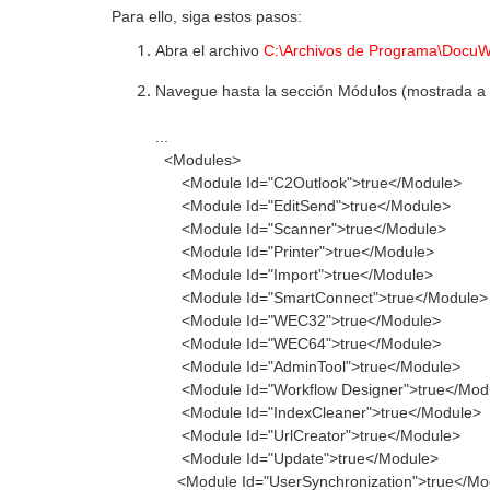
Para ello, siga estos pasos:
Abra el archivo
C:\Archivos de Programa\DocuWa
Navegue hasta la sección Módulos (mostrada a 
...
<Modules>
<Module Id="C2Outlook">true</Module>
<Module Id="EditSend">true</Module>
<Module Id="Scanner">true</Module>
<Module Id="Printer">true</Module>
<Module Id="Import">true</Module>
<Module Id="SmartConnect">true</Module>
<Module Id="WEC32">true</Module>
<Module Id="WEC64">true</Module>
<Module Id="AdminTool">true</Module>
<Module Id="Workflow Designer">true</Mod
<Module Id="IndexCleaner">true</Module>
<Module Id="UrlCreator">true</Module>
<Module Id="Update">true</Module>
<Module Id="UserSynchronization">true</Mo