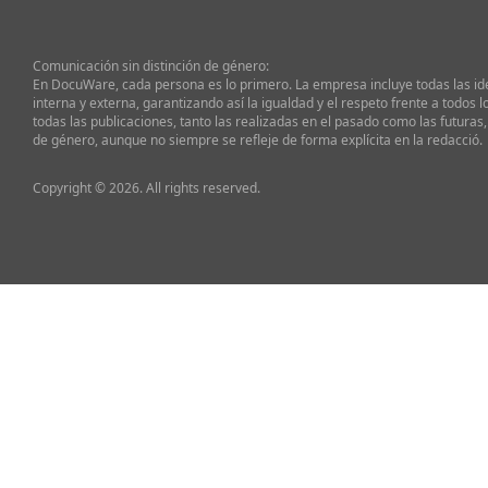
Comunicación sin distinción de género:
En DocuWare, cada persona es lo primero. La empresa incluye todas las i
interna y externa, garantizando así la igualdad y el respeto frente a todos l
todas las publicaciones, tanto las realizadas en el pasado como las futuras,
de género, aunque no siempre se refleje de forma explícita en la redacció.
Copyright © 2026. All rights reserved.