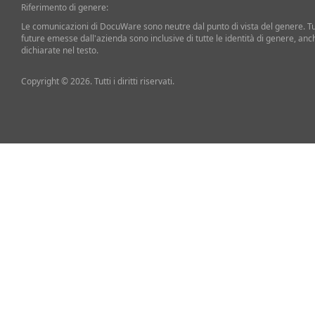
Riferimento di genere:
Le comunicazioni di DocuWare sono neutre dal punto di vista del genere. T
future emesse dall'azienda sono inclusive di tutte le identità di genere, an
dichiarate nel testo.
Copyright © 2026. Tutti i diritti riservati.