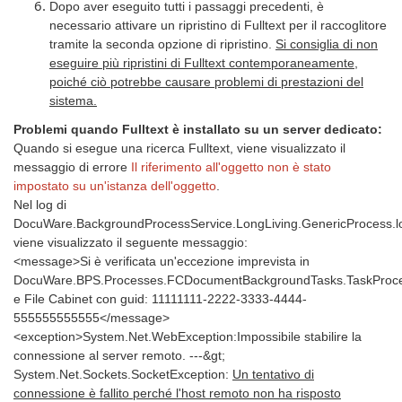
Dopo aver eseguito tutti i passaggi precedenti, è
necessario attivare un ripristino di Fulltext per il raccoglitore
tramite la seconda opzione di ripristino.
Si consiglia di non
eseguire più ripristini di Fulltext contemporaneamente,
poiché ciò potrebbe causare problemi di prestazioni del
sistema.
Problemi quando Fulltext è installato su un server dedicato:
Quando si esegue una ricerca Fulltext, viene visualizzato il
messaggio di errore
Il riferimento all'oggetto non è stato
impostato su un'istanza dell'oggetto
.
Nel log di
DocuWare.BackgroundProcessService.LongLiving.GenericProcess.l
viene visualizzato il seguente messaggio:
<message>Si è verificata un'eccezione imprevista in
DocuWare.BPS.Processes.FCDocumentBackgroundTasks.TaskProces
e File Cabinet con guid: 11111111-2222-3333-4444-
555555555555</message>
<exception>System.Net.WebException:Impossibile stabilire la
connessione al server remoto. ---&gt;
System.Net.Sockets.SocketException:
Un tentativo di
connessione è fallito perché l'host remoto non ha risposto