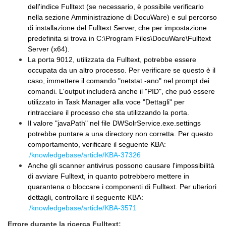
dell'indice Fulltext (se necessario, è possibile verificarlo
nella sezione Amministrazione di DocuWare) e sul percorso
di installazione del Fulltext Server, che per impostazione
predefinita si trova in C:\Program Files\DocuWare\Fulltext
Server (x64).
La porta 9012, utilizzata da Fulltext, potrebbe essere
occupata da un altro processo. Per verificare se questo è il
caso, immettere il comando "netstat -ano" nel prompt dei
comandi. L'output includerà anche il "PID", che può essere
utilizzato in Task Manager alla voce "Dettagli" per
rintracciare il processo che sta utilizzando la porta.
Il valore "javaPath" nel file DWSolrService.exe.settings
potrebbe puntare a una directory non corretta. Per questo
comportamento, verificare il seguente KBA:
/knowledgebase/article/KBA-37326
Anche gli scanner antivirus possono causare l'impossibilità
di avviare Fulltext, in quanto potrebbero mettere in
quarantena o bloccare i componenti di Fulltext. Per ulteriori
dettagli, controllare il seguente KBA:
/knowledgebase/article/KBA-3571
Errore durante la ricerca Fulltext: