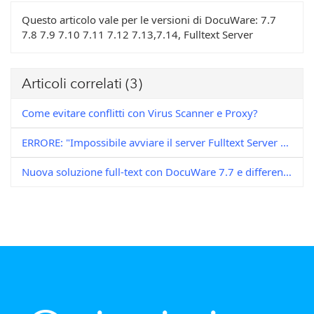
Questo articolo vale per le versioni di DocuWare:
7.7
7.8 7.9 7.10 7.11 7.12 7.13,7.14, Fulltext Server
Articoli correlati
(3)
Come evitare conflitti con Virus Scanner e Proxy?
ERRORE: "Impossibile avviare il server Fulltext Server di DocuWare. System.TimeoutException: Il processo Java non è stato avviato tempestivamente".
Nuova soluzione full-text con DocuWare 7.7 e differenze rispetto alle versioni full-text precedenti